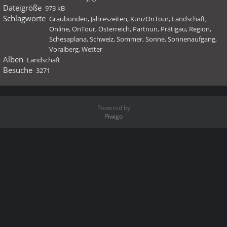
Dateigröße
973 kB
Schlagworte
Graubünden
,
Jahreszeiten
,
KunzOnTour
,
Landschaft
,
Online
,
OnTour
,
Österreich
,
Partnun
,
Prätigau
,
Region
,
Schesaplana
,
Schweiz
,
Sommer
,
Sonne
,
Sonnenaufgang
,
Voralberg
,
Wetter
Alben
Landschaft
Besuche
3271
Powered by
Piwigo