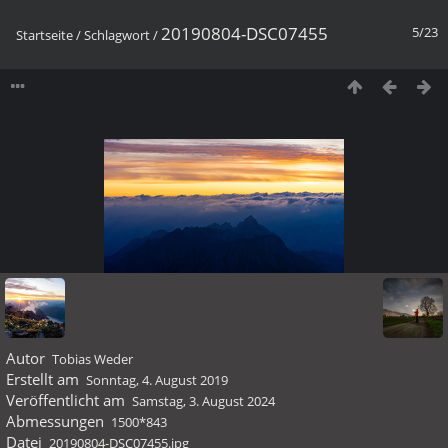
20190804-DSC07455
5/23
Startseite
/
Schlagwort
/
Autor
Tobias Weder
Erstellt am
Sonntag, 4. August 2019
Veröffentlicht am
Samstag, 3. August 2024
Abmessungen
1500*843
Datei
20190804-DSC07455.jpg