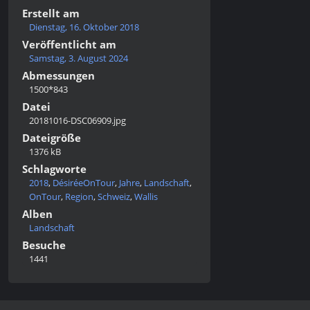
Erstellt am
Dienstag, 16. Oktober 2018
Veröffentlicht am
Samstag, 3. August 2024
Abmessungen
1500*843
Datei
20181016-DSC06909.jpg
Dateigröße
1376 kB
Schlagworte
2018
,
DésiréeOnTour
,
Jahre
,
Landschaft
,
OnTour
,
Region
,
Schweiz
,
Wallis
Alben
Landschaft
Besuche
1441