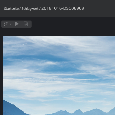
20181016-DSC06909
Startseite
/
Schlagwort
/